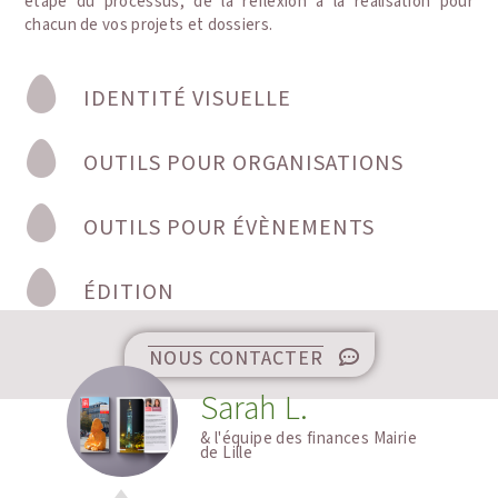
étape du processus, de la réflexion à la réalisation pour
chacun de vos projets et dossiers.
IDENTITÉ VISUELLE
OUTILS POUR ORGANISATIONS
OUTILS POUR ÉVÈNEMENTS
ÉDITION
NOUS CONTACTER
Benjamin C.
finances Mairie
PDG