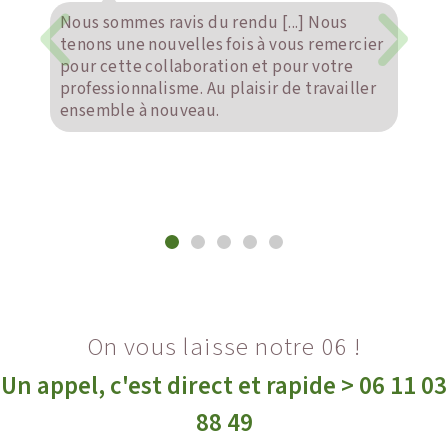
...] Nous
Lors de la création de notre entrepri
vous remercier
Karine et Olivier ont su trouver les m
pour votre
pour nous accompagner dans notre pr
de travailler
L'entreprise est née... identifiée par 
super logo et tous les outils de
communication nécessaires pour un
démarrage prometteur. Budget ajust
des conseils judicieux. On recomman
On vous laisse notre 06 !
Un appel, c'est direct et rapide > 06 11 03
88 49