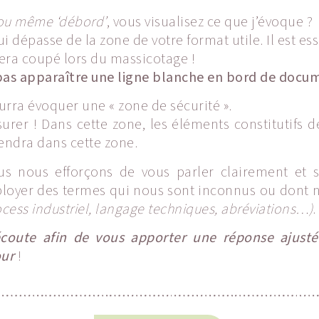
ou même ‘débord’
, vous visualisez ce que j’évoque ?
i dépasse de la zone de votre format utile. Il est e
sera coupé lors du massicotage !
pas apparaître une ligne blanche en bord de docum
rra évoquer une « zone de sécurité ».
ssurer ! Dans cette zone, les éléments constitutif
endra dans cette zone.
ous nous efforçons de vous parler clairement et
yer des termes qui nous sont inconnus ou dont nou
ocess industriel, langage techniques, abréviations…)
.
écoute afin de vous apporter une réponse ajusté
our
!